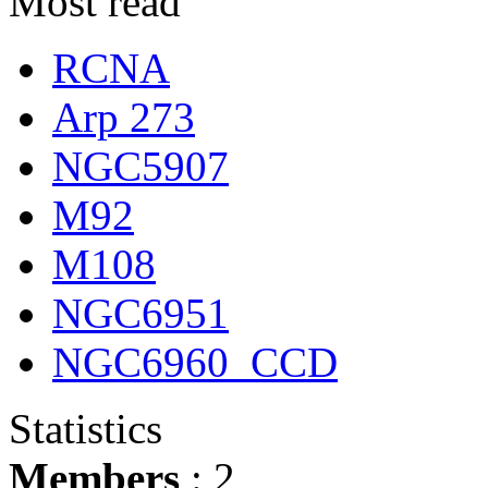
Most read
RCNA
Arp 273
NGC5907
M92
M108
NGC6951
NGC6960_CCD
Statistics
Members
: 2