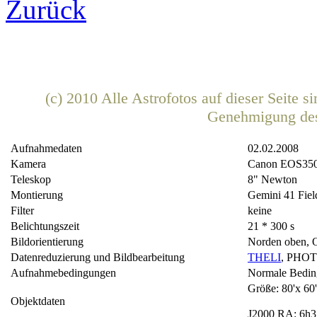
Zurück
(c) 2010 Alle Astrofotos auf dieser Seite 
Genehmigung de
Aufnahmedaten
02.02.2008
Kamera
Canon EOS35
Teleskop
8" Newton
Montierung
Gemini 41 Fiel
Filter
keine
Belichtungszeit
21 * 300 s
Bildorientierung
Norden oben, O
Datenreduzierung und Bildbearbeitung
THELI
, PHO
Aufnahmebedingungen
Normale Bedi
Größe: 80'x 60
Objektdaten
J2000 RA: 6h3