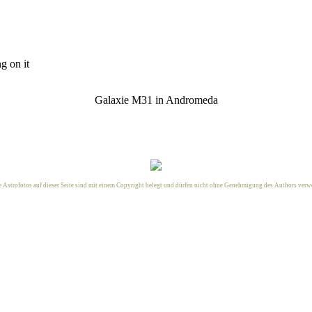
ng on it
Galaxie M31 in Andromeda
e Astrofotos auf dieser Seite sind mit einem Copyright belegt und dürfen nicht ohne Genehmigung des
Authors
verwe