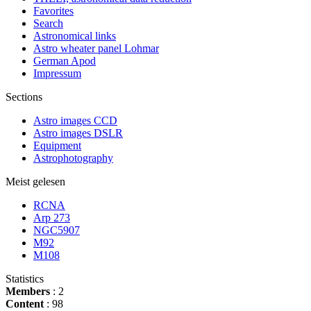
Favorites
Search
Astronomical links
Astro wheater panel Lohmar
German Apod
Impressum
Sections
Astro images CCD
Astro images DSLR
Equipment
Astrophotography
Meist gelesen
RCNA
Arp 273
NGC5907
M92
M108
Statistics
Members
: 2
Content
: 98