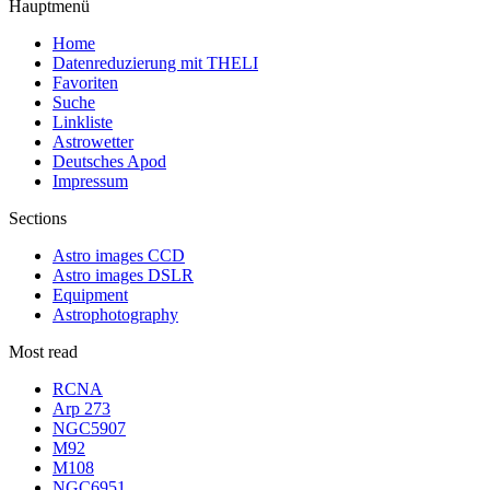
Hauptmenü
Home
Datenreduzierung mit THELI
Favoriten
Suche
Linkliste
Astrowetter
Deutsches Apod
Impressum
Sections
Astro images CCD
Astro images DSLR
Equipment
Astrophotography
Most read
RCNA
Arp 273
NGC5907
M92
M108
NGC6951