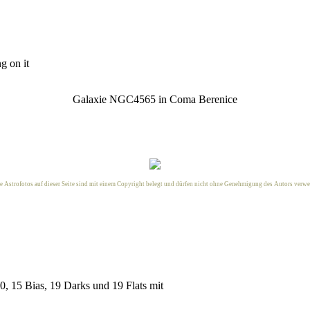
ng on it
Galaxie NGC4565 in Coma Berenice
le Astrofotos auf dieser Seite sind mit einem Copyright belegt und dürfen nicht ohne Genehmigung des
Autors
verwe
, 15 Bias, 19 Darks und 19 Flats mit