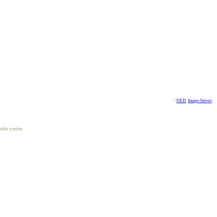
[
NED
,
Image Server
]
ndet werden