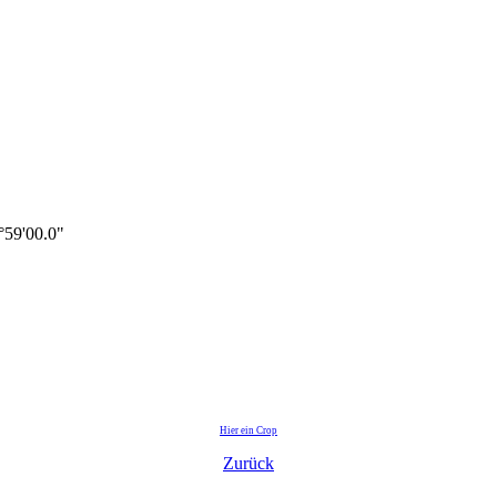
59'00.0"
Hier ein Crop
Zurück