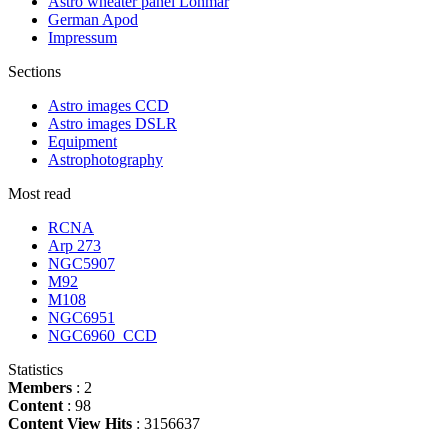
Astro wheater panel Lohmar
German Apod
Impressum
Sections
Astro images CCD
Astro images DSLR
Equipment
Astrophotography
Most read
RCNA
Arp 273
NGC5907
M92
M108
NGC6951
NGC6960_CCD
Statistics
Members
: 2
Content
: 98
Content View Hits
: 3156637