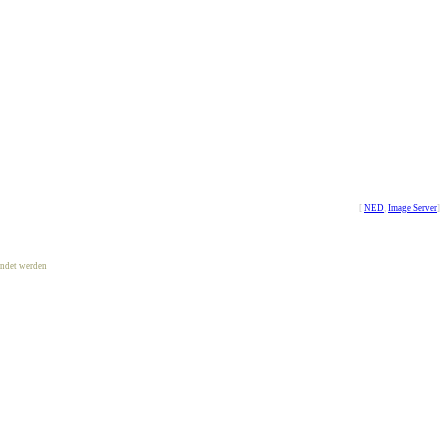
[
NED
,
Image Server
]
ndet werden