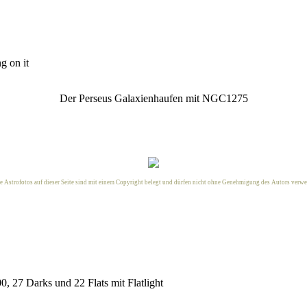
ng on it
Der Perseus Galaxienhaufen mit NGC1275
le Astrofotos auf dieser Seite sind mit einem Copyright belegt und dürfen nicht ohne Genehmigung des
Autors
verwe
, 27 Darks und 22 Flats mit Flatlight