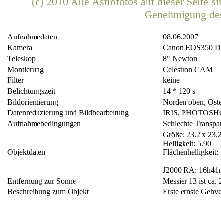
(c) 2010 Alle Astrofotos auf dieser Seite 
Genehmigung de
Aufnahmedaten
08.06.2007
Kamera
Canon EOS350 D
Teleskop
8" Newton
Montierung
Celestron CAM
Filter
keine
Belichtungszeit
14 * 120 s
Bildorientierung
Norden oben, Oste
Datenreduzierung und Bildbearbeitung
IRIS, PHOTOSH
Aufnahmebedingungen
Schlechte Transpa
Größe: 23.2'x 23.2
Helligkeit: 5.90
Objektdaten
Flächenhelligkeit:
J2000 RA: 16h41
Entfernung zur Sonne
Messier 13 ist ca.
Beschreibung zum Objekt
Erste ernste Gehve