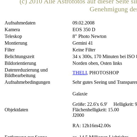
(c) 2010 Alle Astrofotos auf dieser Seite 
Genehmigung de
Aufnahmedaten
09.02.2008
Kamera
EOS 350 D
Teleskop
8" Photo Newton
Montierung
Gemini 41
Filter
Keine Filter
Belichtungszeit
34 x 300s, 170 Minuten bei ISO
Bildorientierung
Norden oben, Osten links
Datenreduzierung und
THELI
,
PHOTOSHOP
Bildbearbeitung
Aufnahmebedingungen
Sehr gutes Seeing und Transpare
Galaxie
Größe: 22.6'x 6.9' Helligkeit: 
Objektdaten
Flächenhelligkeit: 15.00
J2000
RA: 12h16m42.00s