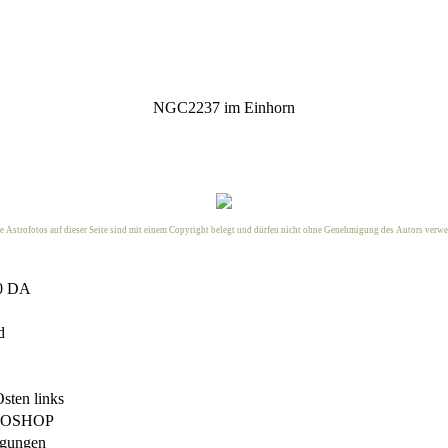
NGC2237 im Einhorn
le Astrofotos auf dieser Seite sind mit einem Copyright belegt und dürfen nicht ohne Genehmigung des
Autors
verwe
0 DA
d
sten links
TOSHOP
ngungen