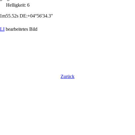
' Helligkeit: 6
1m55.52s DE:+04°56'34.3"
LI
bearbeitetes Bild
Zurück