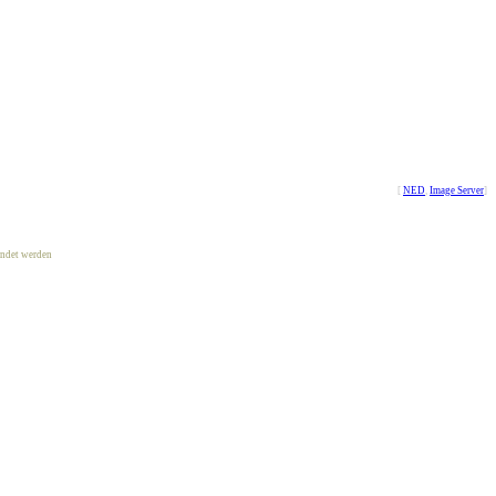
[
NED
,
Image Server
]
ndet werden