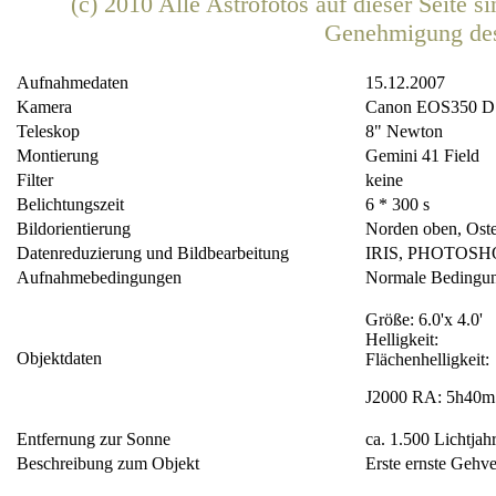
(c) 2010 Alle Astrofotos auf dieser Seite 
Genehmigung de
Aufnahmedaten
15.12.2007
Kamera
Canon EOS350 D
Teleskop
8" Newton
Montierung
Gemini 41 Field
Filter
keine
Belichtungszeit
6 * 300 s
Bildorientierung
Norden oben, Oste
Datenreduzierung und Bildbearbeitung
IRIS, PHOTOSH
Aufnahmebedingungen
Normale Bedingu
Größe: 6.0'x 4.0'
Helligkeit:
Objektdaten
Flächenhelligkeit:
J2000 RA: 5h40m5
Entfernung zur Sonne
ca. 1.500 Lichtjah
Beschreibung zum Objekt
Erste ernste Gehve